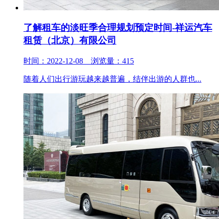
了解租车的淡旺季合理规划预定时间-祥运汽车
租赁（北京）有限公司
时间：2022-12-08 浏览量：415
随着人们出行游玩越来越普遍，结伴出游的人群也...