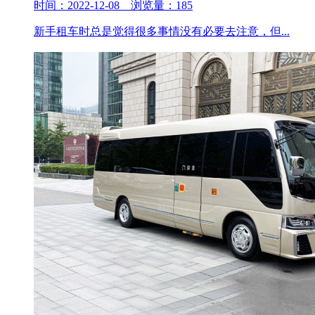
时间：2022-12-08 浏览量：185
新手租车时总是觉得很多事情没有必要去注意，但...