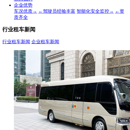
企业优势
车况优质→
←驾驶员经验丰富
智能化安全监控→
←资
质齐全
行业租车新闻
行业租车新闻
企业租车新闻