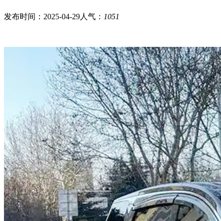
发布时间：2025-04-29
人气：
1051