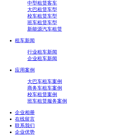
中型租赁客车
大巴租赁车型
校车租赁车型
班车租赁车型
新能源汽车租赁
租车新闻
行业租车新闻
企业租车新闻
应用案例
大巴车租车案例
商务车租车案例
校车租赁案例
班车租赁服务案例
企业相册
在线留言
联系我们
企业优势