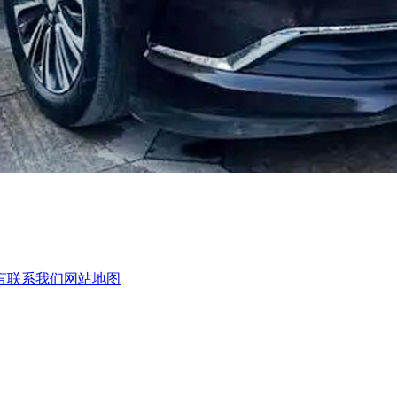
言
联系我们
网站地图