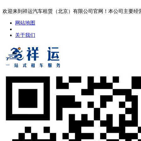
欢迎来到祥运汽车租赁（北京）有限公司官网！本公司主要经
网站地图
关于我们