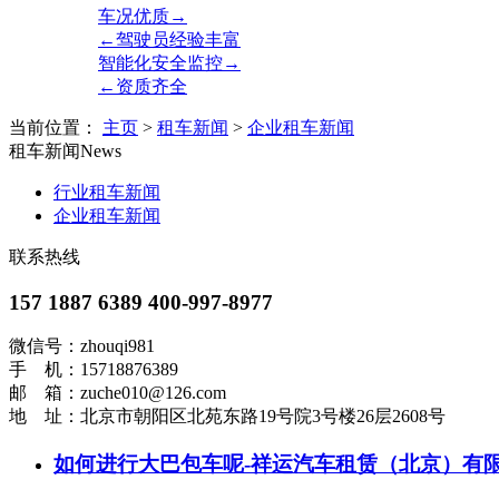
车况优质→
←驾驶员经验丰富
智能化安全监控→
←资质齐全
当前位置：
主页
>
租车新闻
>
企业租车新闻
租车新闻
News
行业租车新闻
企业租车新闻
联系热线
157 1887 6389 400-997-8977
微信号：zhouqi981
手 机：15718876389
邮 箱：zuche010@126.com
地 址：北京市朝阳区北苑东路19号院3号楼26层2608号
如何进行大巴包车呢-祥运汽车租赁（北京）有